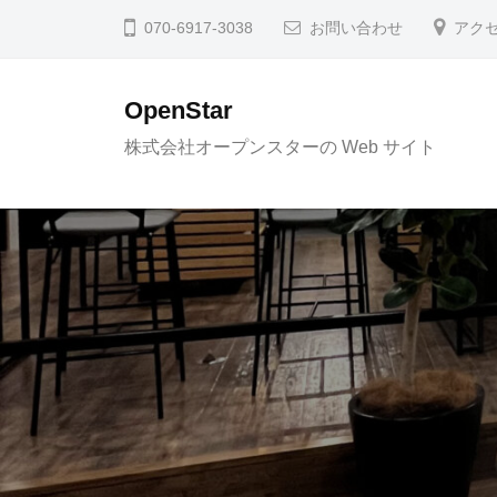
コ
070-6917-3038
お問い合わせ
アク
ン
テ
OpenStar
ン
株式会社オープンスターの Web サイト
ツ
へ
ス
キ
ッ
プ