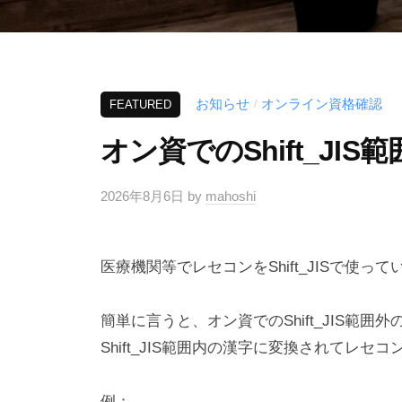
お知らせ
オンライン資格確認
/
FEATURED
オン資でのShift_JIS
2026年8月6日
by
mahoshi
医療機関等でレセコンをShift_JISで使っ
簡単に言うと、オン資でのShift_JIS範囲
Shift_JIS範囲内の漢字に変換されてレセ
例：